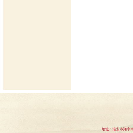
地址：淮安市翔宇南道1