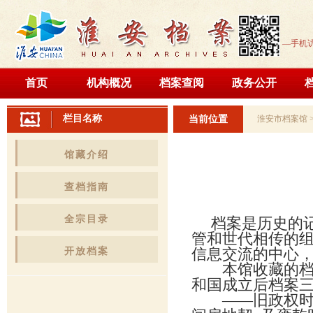
—手机
首页
机构概况
档案查阅
政务公开
栏目名称
当前位置
淮安市档案馆
馆藏介绍
查档指南
全宗目录
档案是历史的记
管和世代相传的
信息交流的中心
开放档案
本馆收藏的档案
和国成立后档案
——旧政权时期