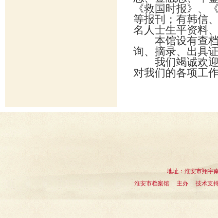
《救国时报》、
等报刊；有韩信
名人士生平资料
本馆设有查档接
询、摘录、出具证明
我们竭诚欢迎社
对我们的各项工
地址：淮安市翔宇南道1
淮安市档案馆 主办 技术支持：淮