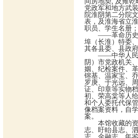
间房地契, 及雍
党政军和地方武
院淮阴第二分院
表，及淮海省立淮
职员、学生名册
——革命历史档
埠（长淮）特委
其各县委、县政
——中华人民共
阴）市党政机关
姻、纪检案件、
镕基、温家宝、
罗庚、于光远、
证、印章等实物
初、荣高棠等人
和个人委托代保
像档案资料，自
本馆收藏的资料
志、盱眙县志、
志、金融志、年