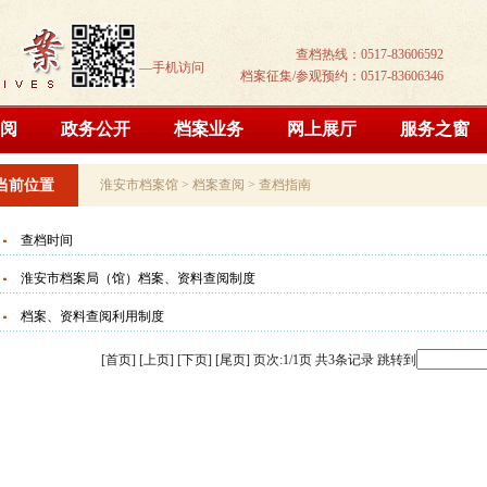
查档热线：0517-83606592
—手机访问
档案征集/参观预约：0517-83606346
阅
政务公开
档案业务
网上展厅
服务之窗
当前位置
淮安市档案馆
>
档案查阅
>
查档指南
查档时间
淮安市档案局（馆）档案、资料查阅制度
档案、资料查阅利用制度
[首页] [上页] [下页] [尾页]
页次:1/1页 共3条记录 跳转到