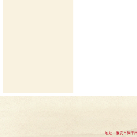
地址：淮安市翔宇南道1