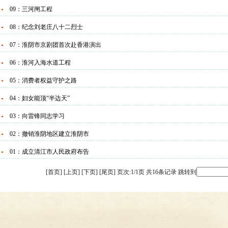
09：三河闸工程
08：纪念刘老庄八十二烈士
07：淮阴市京剧团首次赴香港演出
06：淮河入海水道工程
05：消费者权益守护之路
04：妇女能顶“半边天”
03：向雷锋同志学习
02：撤销淮阴地区建立淮阴市
01：成立清江市人民政府布告
[首页] [上页] [下页] [尾页]
页次:1/1页 共16条记录 跳转到