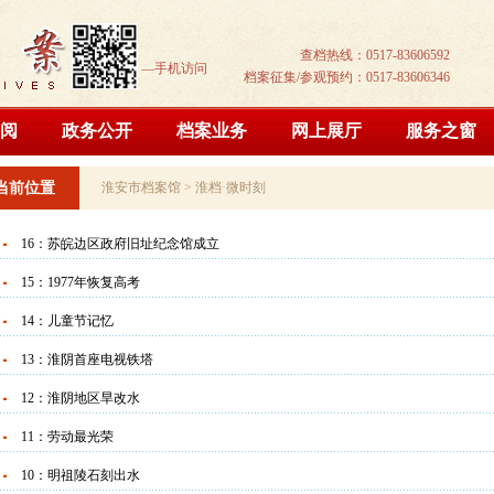
查档热线：0517-83606592
—手机访问
档案征集/参观预约：0517-83606346
阅
政务公开
档案业务
网上展厅
服务之窗
当前位置
淮安市档案馆
>
淮档·微时刻
16：苏皖边区政府旧址纪念馆成立
15：1977年恢复高考
14：儿童节记忆
13：淮阴首座电视铁塔
12：淮阴地区旱改水
11：劳动最光荣
10：明祖陵石刻出水