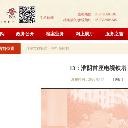
查档热线：0517-83606592
—手机访问
档案征集/参观预约：0517-83606346
阅
政务公开
档案业务
网上展厅
服务之窗
当前位置
淮安市档案馆
>
淮档·微时刻
13：淮阴首座电视铁塔
发布时间：2026-05-14 【
关闭
】