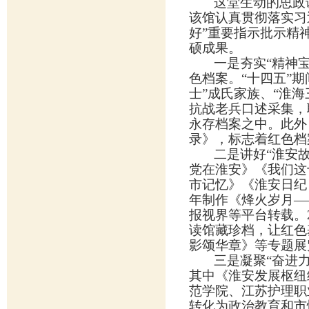
这堂生动的思政
该馆认真贯彻落实习
好”重要指示批示精
硕成果。
一是夯实“精神
色档案。“十四五”
士”成氏家族、“淮
抗战老兵口述采集，
永存档案之中。此外
录》，标志着红色档
二是讲好“淮安
党在淮安》《我们这
市记忆》《淮安日纪（
年制作《烽火岁月—
报视界等平台转载。2
读馆藏珍档，让红色
影颂华章》等专题展
三是凝聚“奋进
其中《淮安发展枢纽
范学院、江苏护理职
转化为政治教育和市