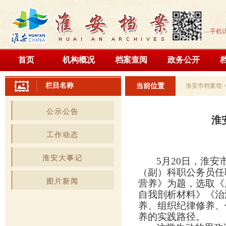
—手机
首页
机构概况
档案查阅
政务公开
栏目名称
当前位置
淮安市档案馆
公示公告
淮
工作动态
淮安大事记
5月20日，淮
（副）科职公务员任
图片新闻
营养》为题，选取《
自我剖析材料》《治
养、组织纪律修养、
养的实践路径。