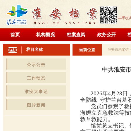
—手机
首页
机构概况
档案查阅
政务公开
栏目名称
当前位置
淮安市档案馆
公示公告
中共淮安
工作动态
淮安大事记
2026年4月2
全防线 守护兰台基
图片新闻
党员们参观了救
海姆立克急救法等技
救互救能力。
馆党总支书记、