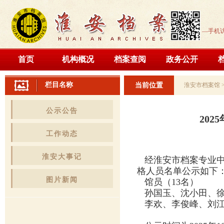
—手机
首页
机构概况
档案查阅
政务公开
栏目名称
当前位置
淮安市档案馆
公示公告
20
工作动态
淮安大事记
经淮安市档案专业中
格人员名单公示如下
图片新闻
馆员（13名）
孙国玉、沈小田、徐
李欢、李俊峰、刘江