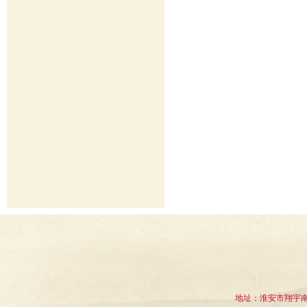
地址：淮安市翔宇南道1