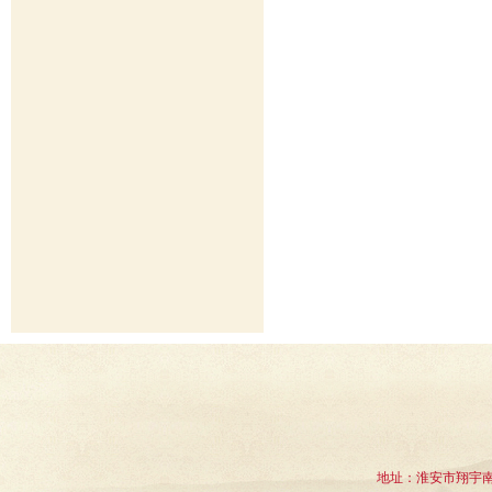
地址：淮安市翔宇南道1