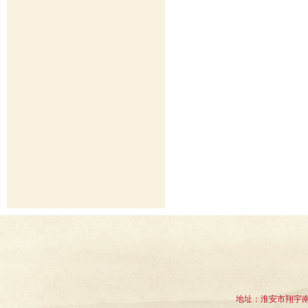
地址：淮安市翔宇南道1