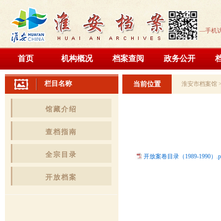
—手机
首页
机构概况
档案查阅
政务公开
栏目名称
当前位置
淮安市档案馆
馆藏介绍
查档指南
全宗目录
开放案卷目录（1989-1990）.p
开放档案